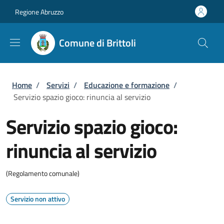
Salta al contenuto principale
Skip to footer content
Regione Abruzzo
Comune di Brittoli
Briciole di pane
Home
/
Servizi
/
Educazione e formazione
/
Servizio spazio gioco: rinuncia al servizio
Servizio spazio gioco:
rinuncia al servizio
(Regolamento comunale)
Servizio non attivo