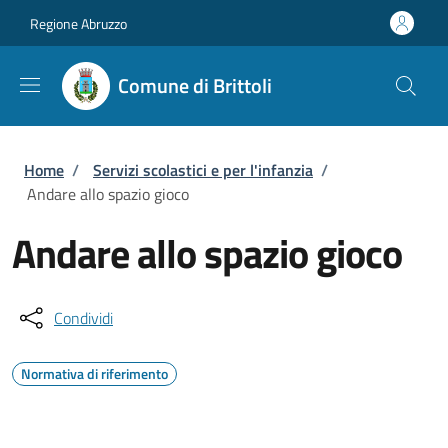
Salta al contenuto principale
Skip to footer content
Regione Abruzzo
Comune di Brittoli
Briciole di pane
Home
/
Servizi scolastici e per l'infanzia
/
Andare allo spazio gioco
Andare allo spazio gioco
Condividi
Normativa di riferimento