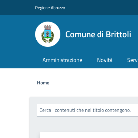
Salta al contenuto principale
Skip to footer content
Regione Abruzzo
Comune di Brittoli
Amministrazione
Novità
Serv
Briciole di pane
Home
Cerca i contenuti che nel titolo contengono: