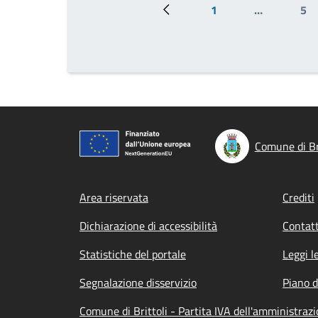
1
…
5
Pagina precedente
Prima pagina
Pa
Comune di Br
Footer menu
Area riservata
Crediti
Dichiarazione di accessibilità
Contatt
Statistiche del portale
Leggi l
Segnalazione disservizio
Piano d
Comune di Brittoli - Partita IVA dell'amministra