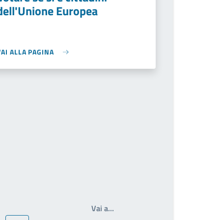
dell'Unione Europea
VAI ALLA PAGINA
Write the page number you wan
Vai a…