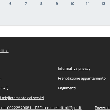
6
7
8
9
10
11
12
gina
Pagina
Pagina
Pagina
Pagina
Pagina
Pagina
Pag
ittoli
Informativa privacy
i
Prenotazione appuntamento
e FAQ
Pagamenti
i miglioramento dei servizi
zione: 00222570681 - PEC: comune.brittoli@pec.it
Powered b