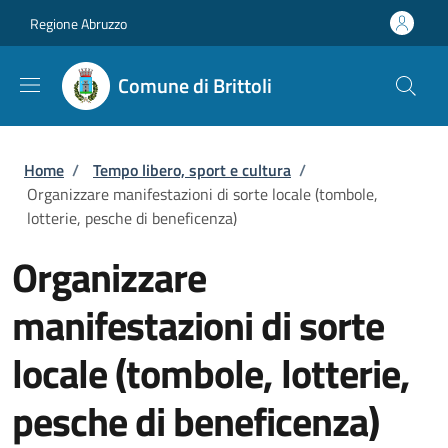
Salta al contenuto principale
Skip to footer content
Regione Abruzzo
Comune di Brittoli
Briciole di pane
Home
/
Tempo libero, sport e cultura
/
Organizzare manifestazioni di sorte locale (tombole,
lotterie, pesche di beneficenza)
Organizzare
manifestazioni di sorte
locale (tombole, lotterie,
pesche di beneficenza)