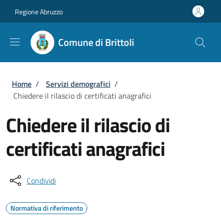
Salta al contenuto principale
Skip to footer content
Regione Abruzzo
Comune di Brittoli
Briciole di pane
Home
/
Servizi demografici
/
Chiedere il rilascio di certificati anagrafici
Chiedere il rilascio di
certificati anagrafici
Condividi
Normativa di riferimento