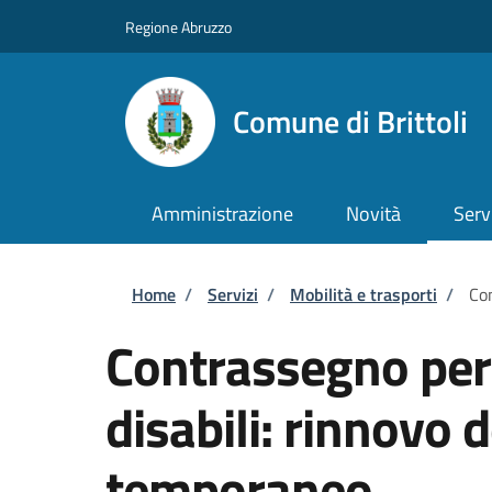
Salta al contenuto principale
Skip to footer content
Regione Abruzzo
Comune di Brittoli
Amministrazione
Novità
Serv
Briciole di pane
Home
/
Servizi
/
Mobilità e trasporti
/
Con
Contrassegno per v
disabili: rinnovo
temporaneo