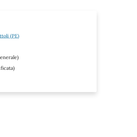
toli (PE)
enerale)
ficata)