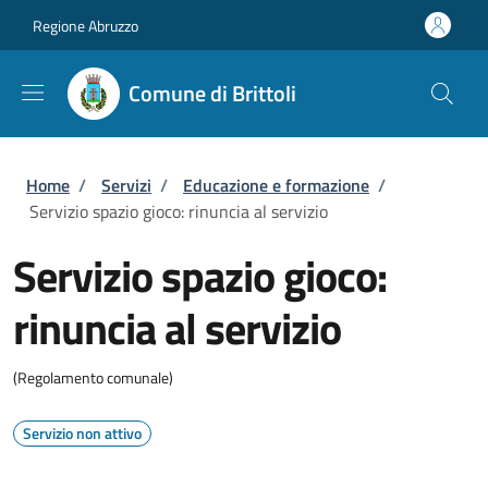
Salta al contenuto principale
Skip to footer content
Regione Abruzzo
Comune di Brittoli
Briciole di pane
Home
/
Servizi
/
Educazione e formazione
/
Servizio spazio gioco: rinuncia al servizio
Servizio spazio gioco:
rinuncia al servizio
(Regolamento comunale)
Servizio non attivo