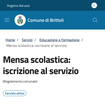
Salta al contenuto principale
Skip to footer content
Regione Abruzzo
Comune di Brittoli
Briciole di pane
Home
/
Servizi
/
Educazione e formazione
/
Mensa scolastica: iscrizione al servizio
Mensa scolastica:
iscrizione al servizio
(Regolamento comunale)
Servizio attivo