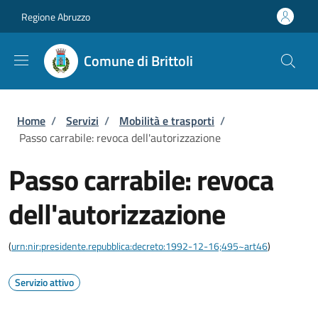
Salta al contenuto principale
Skip to footer content
Regione Abruzzo
Comune di Brittoli
Briciole di pane
Home
/
Servizi
/
Mobilità e trasporti
/
Passo carrabile: revoca dell'autorizzazione
Passo carrabile: revoca
dell'autorizzazione
(
urn:nir:presidente.repubblica:decreto:1992-12-16;495~art46
)
Servizio attivo