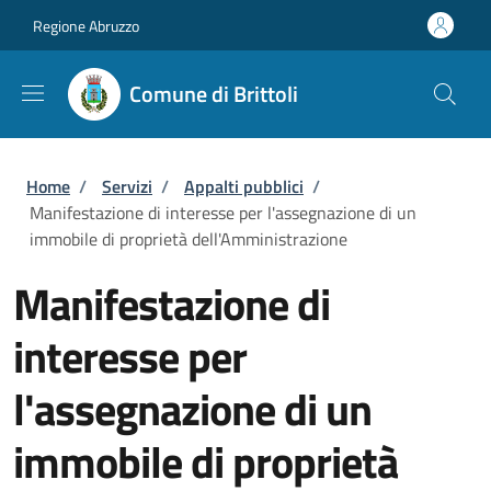
Salta al contenuto principale
Skip to footer content
Regione Abruzzo
Comune di Brittoli
Briciole di pane
Home
/
Servizi
/
Appalti pubblici
/
Manifestazione di interesse per l'assegnazione di un
immobile di proprietà dell'Amministrazione
Manifestazione di
interesse per
l'assegnazione di un
immobile di proprietà