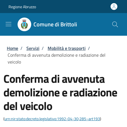
Salta al contenuto principale
Skip to footer content
Regione Abruzzo
Comune di Brittoli
Briciole di pane
Home
/
Servizi
/
Mobilità e trasporti
/
Conferma di avvenuta demolizione e radiazione del
veicolo
Conferma di avvenuta
demolizione e radiazione
del veicolo
(
urn:nir:stato:decreto.legislativo:1992-04-30;285~art193
)