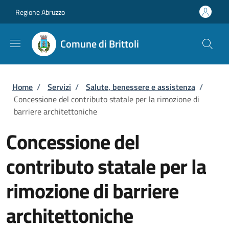
Salta al contenuto principale
Skip to footer content
Regione Abruzzo
Comune di Brittoli
Briciole di pane
Home
/
Servizi
/
Salute, benessere e assistenza
/
Concessione del contributo statale per la rimozione di
barriere architettoniche
Concessione del
contributo statale per la
rimozione di barriere
architettoniche