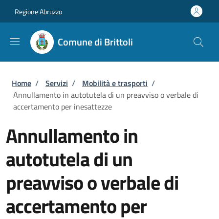
Salta al contenuto principale
Skip to footer content
Regione Abruzzo
Comune di Brittoli
Briciole di pane
Home
/
Servizi
/
Mobilità e trasporti
/
Annullamento in autotutela di un preavviso o verbale di
accertamento per inesattezze
Annullamento in
autotutela di un
preavviso o verbale di
accertamento per