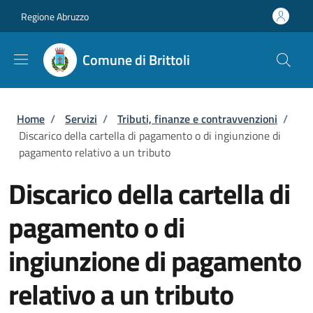
Salta al contenuto principale
Skip to footer content
Regione Abruzzo
Comune di Brittoli
Briciole di pane
Home
/
Servizi
/
Tributi, finanze e contravvenzioni
/
Discarico della cartella di pagamento o di ingiunzione di
pagamento relativo a un tributo
Discarico della cartella di
pagamento o di
ingiunzione di pagamento
relativo a un tributo