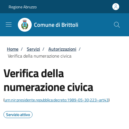
Salta al contenuto principale
Skip to footer content
Regione Abruzzo
Comune di Brittoli
Briciole di pane
Home
/
Servizi
/
Autorizzazioni
/
Verifica della numerazione civica
Verifica della
numerazione civica
(
urn:nir:presidente.repubblica:decreto:1989-05-30;223~art43
)
Servizio attivo