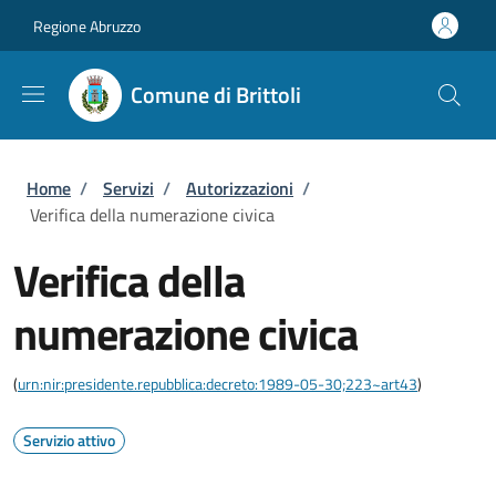
Salta al contenuto principale
Skip to footer content
Regione Abruzzo
Comune di Brittoli
Briciole di pane
Home
/
Servizi
/
Autorizzazioni
/
Verifica della numerazione civica
Verifica della
numerazione civica
(
urn:nir:presidente.repubblica:decreto:1989-05-30;223~art43
)
Servizio attivo