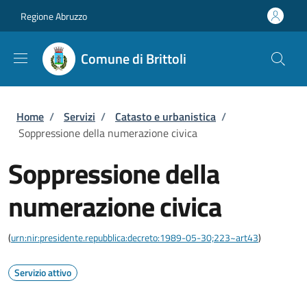
Salta al contenuto principale
Skip to footer content
Regione Abruzzo
Comune di Brittoli
Briciole di pane
Home
/
Servizi
/
Catasto e urbanistica
/
Soppressione della numerazione civica
Soppressione della
numerazione civica
(
urn:nir:presidente.repubblica:decreto:1989-05-30;223~art43
)
Servizio attivo