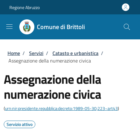
Salta al contenuto principale
Skip to footer content
Regione Abruzzo
Comune di Brittoli
Briciole di pane
Home
/
Servizi
/
Catasto e urbanistica
/
Assegnazione della numerazione civica
Assegnazione della
numerazione civica
(
urn:nir:presidente.repubblica:decreto:1989-05-30;223~art43
)
Servizio attivo