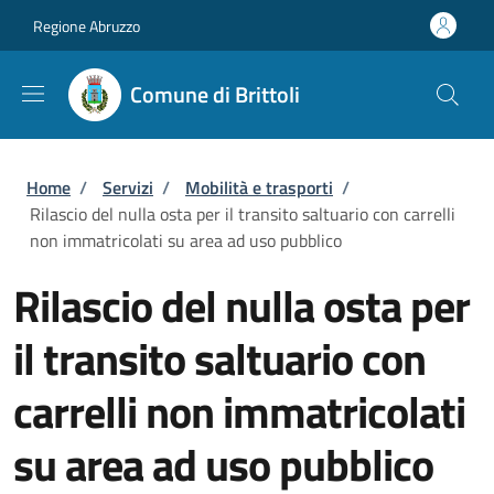
Salta al contenuto principale
Skip to footer content
Regione Abruzzo
Comune di Brittoli
Briciole di pane
Home
/
Servizi
/
Mobilità e trasporti
/
Rilascio del nulla osta per il transito saltuario con carrelli
non immatricolati su area ad uso pubblico
Rilascio del nulla osta per
il transito saltuario con
carrelli non immatricolati
su area ad uso pubblico