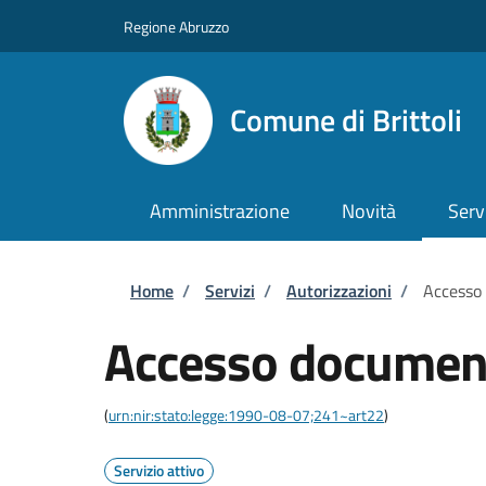
Salta al contenuto principale
Skip to footer content
Regione Abruzzo
Comune di Brittoli
Amministrazione
Novità
Serv
Briciole di pane
Home
/
Servizi
/
Autorizzazioni
/
Accesso
Accesso documen
(
urn:nir:stato:legge:1990-08-07;241~art22
)
Servizio attivo