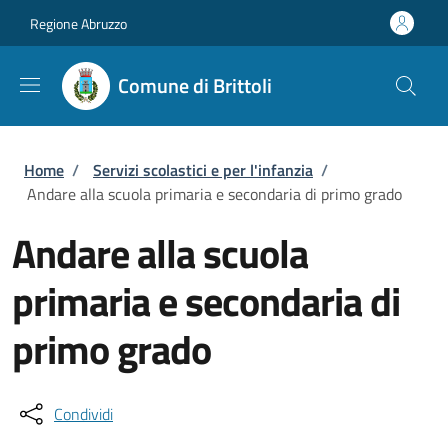
Salta al contenuto principale
Skip to footer content
Regione Abruzzo
Comune di Brittoli
Briciole di pane
Home
/
Servizi scolastici e per l'infanzia
/
Andare alla scuola primaria e secondaria di primo grado
Andare alla scuola
primaria e secondaria di
primo grado
Condividi