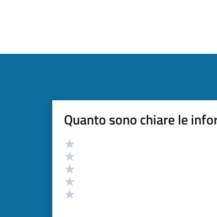
Quanto sono chiare le info
Valutazione
Valuta 5 stelle su 5
Valuta 4 stelle su 5
Valuta 3 stelle su 5
Valuta 2 stelle su 5
Valuta 1 stelle su 5