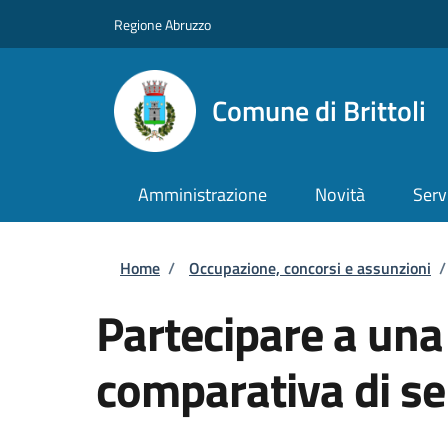
Salta al contenuto principale
Skip to footer content
Regione Abruzzo
Comune di Brittoli
Amministrazione
Novità
Serv
Briciole di pane
Home
/
Occupazione, concorsi e assunzioni
/
Partecipare a una
comparativa di se