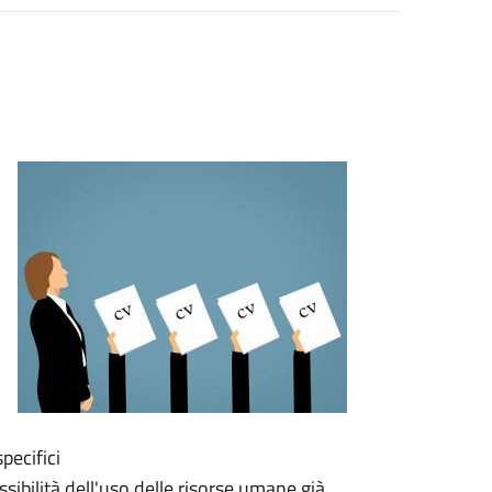
pecifici
sibilità dell'uso delle risorse umane già