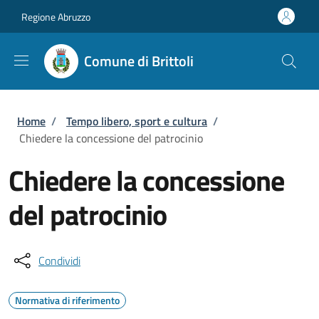
Salta al contenuto principale
Skip to footer content
Regione Abruzzo
Comune di Brittoli
Briciole di pane
Home
/
Tempo libero, sport e cultura
/
Chiedere la concessione del patrocinio
Chiedere la concessione
del patrocinio
Condividi
Normativa di riferimento