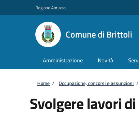
Salta al contenuto principale
Skip to footer content
Regione Abruzzo
Comune di Brittoli
Amministrazione
Novità
Serv
Briciole di pane
Home
/
Occupazione, concorsi e assunzioni
/
Svolgere lavori di 