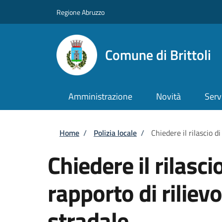
Salta al contenuto principale
Skip to footer content
Regione Abruzzo
Comune di Brittoli
Amministrazione
Novità
Serv
Briciole di pane
Home
/
Polizia locale
/
Chiedere il rilascio d
Chiedere il rilasci
rapporto di riliev
stradale