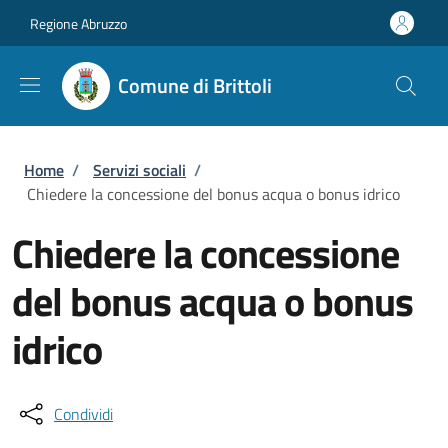
Salta al contenuto principale
Skip to footer content
Regione Abruzzo
Comune di Brittoli
Briciole di pane
Home
/
Servizi sociali
/
Chiedere la concessione del bonus acqua o bonus idrico
Chiedere la concessione
del bonus acqua o bonus
idrico
Condividi