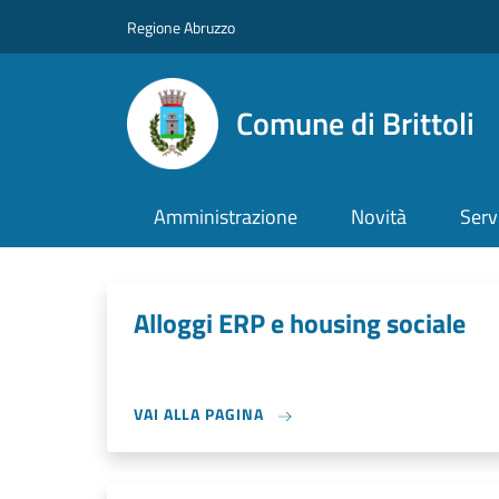
Salta al contenuto principale
Skip to footer content
Regione Abruzzo
Comune di Brittoli
Amministrazione
Novità
Serv
Alloggi ERP e housing sociale
VAI ALLA PAGINA