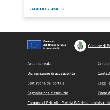
VAI ALLA PAGINA
Comune di Br
Footer menu
Area riservata
Crediti
Dichiarazione di accessibilità
Contatt
Statistiche del portale
Leggi l
Segnalazione disservizio
Piano d
Comune di Brittoli - Partita IVA dell'amministra